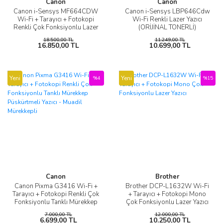
Canon
Canon
Canon i-Sensys MF664CDW
Canon i-Sensys LBP646Cdw
Wi-Fi + Tarayıcı + Fotokopi
Wi-Fi Renkli Lazer Yazıcı
Renkli Çok Fonksiyonlu Lazer
(ORİJİNAL TONERLİ)
Yazıcı ORJİNAL TONERLİ
18.500,00 TL
11.249,00 TL
16.850,00 TL
10.699,00 TL
Yeni
Yeni
%4
%15
Canon
Brother
Canon Pixma G3416 Wi-Fi +
Brother DCP-L1632W Wi-Fi
Tarayıcı + Fotokopi Renkli Çok
+ Tarayıcı + Fotokopi Mono
Fonksiyonlu Tanklı Mürekkep
Çok Fonksiyonlu Lazer Yazıcı
Püskürtmeli Yazıcı - Muadil
7.000,00 TL
12.000,00 TL
Mürekkepli
6.699,00 TL
10.250,00 TL