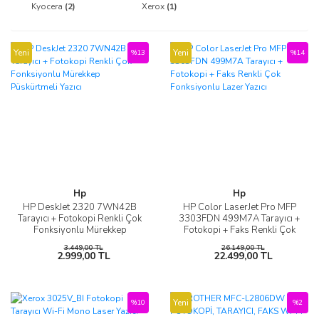
Kyocera
(2)
Xerox
(1)
Yeni
Yeni
%13
%14
Hp
Hp
HP DeskJet 2320 7WN42B
HP Color LaserJet Pro MFP
Tarayıcı + Fotokopi Renkli Çok
3303FDN 499M7A Tarayıcı +
Fonksiyonlu Mürekkep
Fotokopi + Faks Renkli Çok
Püskürtmeli Yazıcı
Fonksiyonlu Lazer Yazıcı
3.449,00 TL
26.149,00 TL
2.999,00 TL
22.499,00 TL
Yeni
%10
%2