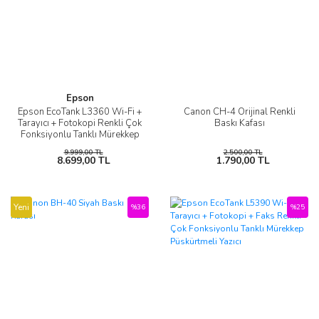
Epson
Epson EcoTank L3360 Wi-Fi +
Canon CH-4 Orijinal Renkli
Tarayıcı + Fotokopi Renkli Çok
Baskı Kafası
Fonksiyonlu Tanklı Mürekkep
Püskürtmeli Yazıcı
9.999,00 TL
2.500,00 TL
8.699,00 TL
1.790,00 TL
Yeni
%36
%25