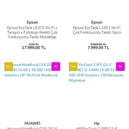
Epson
Epson
Epson EcoTank L6370 Wi-Fi +
Epson EcoTank L3351 Wi-Fi
Tarayıcı + Fotokopi Renkli Çok
Çok Fonksiyonlu Tanklı Yazıcı
Fonksiyonlu Tanklı Mürekkep
Püskürtmeli Yazıcı
0,00 TL
9.949,00 TL
17.999,00 TL
7.999,00 TL
Yeni
Yeni
%7
%9
HUAWEİ
Hp
Huawei MateBook D16 2024
HP ProDesk 2 SFF G1i E