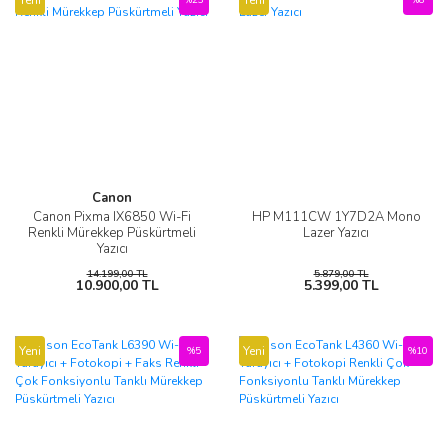
Canon
Canon Pixma IX6850 Wi-Fi
HP M111CW 1Y7D2A Mono
Renkli Mürekkep Püskürtmeli
Lazer Yazıcı
Yazıcı
14.199,00 TL
5.879,00 TL
10.900,00 TL
5.399,00 TL
Yeni
Yeni
%5
%10