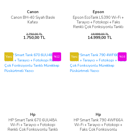
Canon
Epson
Canon BH-40 Siyah Baskı
Epson EcoTank L5390 Wi-Fi +
Kafası
Tarayıcı + Fotokopi + Faks
Renkli Çok Fonksiyonlu Tanklı
Mürekkep Püskürtmeli Yazıcı
2.750,00 TL
19.999,00 TL
1.750,00 TL
14.999,00 TL
Yeni
Yeni
%12
%16
Hp
Hp
HP Smart Tank 670 6UU48A
HP Smart Tank 790 4WF66A
Wi-Fi + Tarayıcı + Fotokopi
Wi-Fi + Tarayıcı + Fotokopi +
Renkli Çok Fonksiyonlu Tanklı
Faks Çok Fonksiyonlu