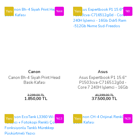
Yeni
Yeni
%44
%9
Canon
Asus
Canon Bh-4 Siyah Print Head
Asus Expertbook P1 15.6''
Baskı Kafası
P1503cva-C716512g0d -
Core 7 240H İşlemci - 16Gb
Ddr5 Ram -512Gb Nvme
3.299,00 TL
41.399,00 TL
Ssd-Freedos
1.850,00 TL
37.500,00 TL
Yeni
Yeni
%13
%28