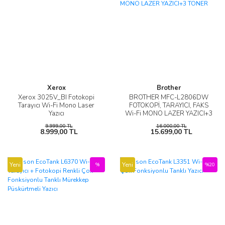
Xerox
Brother
Xerox 3025V_BI Fotokopi
BROTHER MFC-L2806DW
Tarayıcı Wi-Fi Mono Laser
FOTOKOPİ, TARAYICI, FAKS
Yazıcı
Wi-Fi MONO LAZER YAZICI+3
TONER
9.999,00 TL
16.000,00 TL
8.999,00 TL
15.699,00 TL
Yeni
Yeni
%
%20