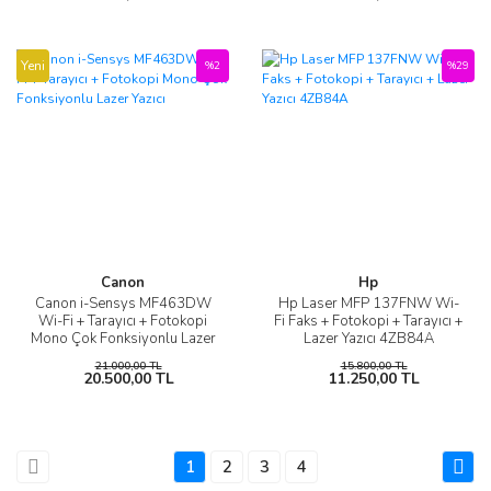
Yeni
%2
%29
Canon
Hp
Canon i-Sensys MF463DW
Hp Laser MFP 137FNW Wi-
Wi-Fi + Tarayıcı + Fotokopi
Fi Faks + Fotokopi + Tarayıcı +
Mono Çok Fonksiyonlu Lazer
Lazer Yazıcı 4ZB84A
Yazıcı
21.000,00 TL
15.800,00 TL
20.500,00 TL
11.250,00 TL
1
2
3
4