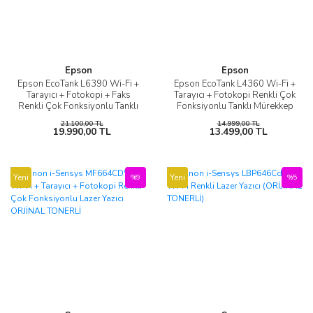
Epson
Epson
Epson EcoTank L6390 Wi-Fi +
Epson EcoTank L4360 Wi-Fi +
Tarayıcı + Fotokopi + Faks
Tarayıcı + Fotokopi Renkli Çok
Renkli Çok Fonksiyonlu Tanklı
Fonksiyonlu Tanklı Mürekkep
Mürekkep Püskürtmeli Yazıcı
Püskürtmeli Yazıcı
21.100,00 TL
14.999,00 TL
19.990,00 TL
13.499,00 TL
Yeni
Yeni
%9
%5