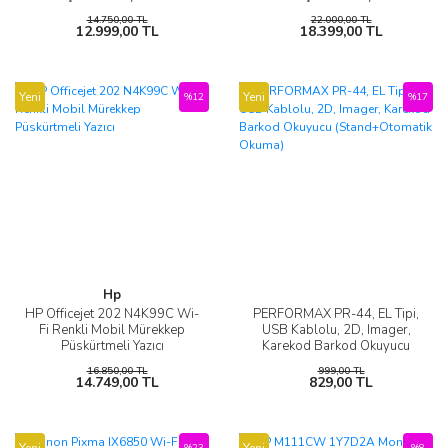
Mürekkep Püskürtmeli Yazıcı
Mürekkep Püskürtmeli Yazıcı
14.750,00 TL
22.000,00 TL
12.999,00 TL
18.399,00 TL
Yeni
Yeni
%12
%17
Hp
HP Officejet 202 N4K99C Wi-
PERFORMAX PR-44, EL Tipi,
Fi Renkli Mobil Mürekkep
USB Kablolu, 2D, Imager,
Püskürtmeli Yazıcı
Karekod Barkod Okuyucu
(Stand+Otomatik Okuma)
16.850,00 TL
999,00 TL
14.749,00 TL
829,00 TL
Yeni
Yeni
%23
%8