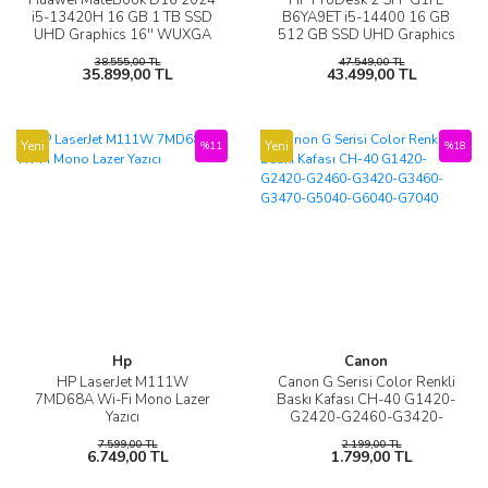
i5-13420H 16 GB 1 TB SSD
B6YA9ET i5-14400 16 GB
UHD Graphics 16'' WUXGA
512 GB SSD UHD Graphics
Notebook
730 Masaüstü Bilgisayar
38.555,00 TL
47.549,00 TL
35.899,00 TL
43.499,00 TL
Yeni
Yeni
%11
%18
Hp
Canon
HP LaserJet M111W
Canon G Serisi Color Renkli
7MD68A Wi-Fi Mono Lazer
Baskı Kafası CH-40 G1420-
Yazıcı
G2420-G2460-G3420-
G3460-G3470-G5040-
7.599,00 TL
2.199,00 TL
G6040-G7040
6.749,00 TL
1.799,00 TL