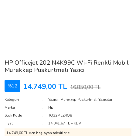
HP Officejet 202 N4K99C Wi-Fi Renkli Mobil
Mürekkep Püskürtmeli Yazıcı
14.749,00 TL
%12
16.850,00 TL
Kategori
Yazıcı
,
Mürekkep Püskürtmeli Yazıcılar
Marka
Hp
Stok Kodu
TQ32MEZ4Q8
Fiyat
14.041,67 TL + KDV
14.749,00 TL den başlayan taksitlerle!