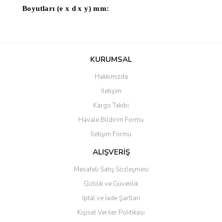
Boyutları (e x d x y) mm:
Bu ürünün fiyat bilgisi, resim, ürün açıklamalarında ve diğer
konularda yetersiz gördüğünüz noktaları öneri formunu kullanarak
Bu ürüne ilk yorumu siz yapın!
KURUMSAL
tarafımıza iletebilirsiniz.
Görüş ve önerileriniz için teşekkür ederiz.
Hakkımızda
Yorum Yaz
İletişim
Ürün resmi kalitesiz, bozuk veya görüntülenemiyor.
Kargo Takibi
Ürün açıklamasında eksik bilgiler bulunuyor.
Havale Bildirim Formu
Ürün bilgilerinde hatalar bulunuyor.
İletişim Formu
Ürün fiyatı diğer sitelerden daha pahalı.
Bu ürüne benzer farklı alternatifler olmalı.
ALIŞVERİŞ
Mesafeli Satış Sözleşmesi
Gizlilik ve Güvenlik
İptal ve İade Şartları
Kişisel Veriler Politikası
Gönder