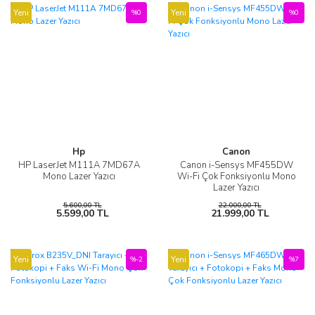
Yeni
Yeni
%0
%0
Hp
Canon
HP LaserJet M111A 7MD67A
Canon i-Sensys MF455DW
Mono Lazer Yazıcı
Wi-Fi Çok Fonksiyonlu Mono
Lazer Yazıcı
5.600,00 TL
22.000,00 TL
5.599,00 TL
21.999,00 TL
Yeni
Yeni
%-2
%7