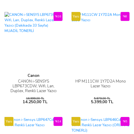
Yeni
%16
%8
Canon
CANON i-SENSYS
HP M111CW 1Y7D2A Mono
LBP673CDW, Wifi, Lan,
Lazer Yazıcı
Duplex, Renkli Lazer Yazıcı
(Dakikada 33 Sayfa) MUADİL
16.999,00 TL
5.879,00 TL
TONERLİ
14.250,00 TL
5.399,00 TL
Yeni
Yeni
%14
%5