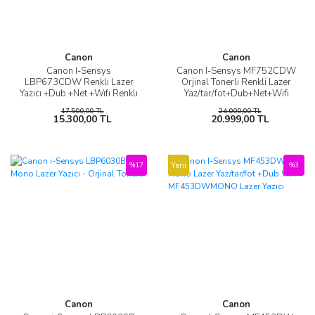
Canon
Canon
Canon I-Sensys
Canon I-Sensys MF752CDW
LBP673CDW Renklı Lazer
Orjinal Tonerli Renkli Lazer
Yazıcı +Dub +Net +Wıfı Renklı
Yaz/tar/fot+Dub+Net+Wifi
Lazer Yazıcı ORJİNAL TONERLİ
17.500,00 TL
24.000,00 TL
15.300,00 TL
20.999,00 TL
Yeni
%17
%3
Canon
Canon