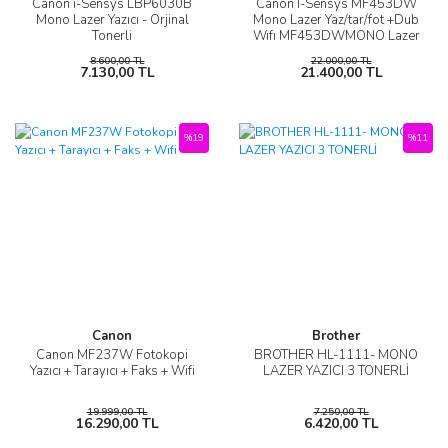
Canon i-Sensys LBP6030B
Canon I-Sensys MF453DW
Mono Lazer Yazıcı - Orjinal
Mono Lazer Yaz/tar/fot +Dub
Tonerli
Wıfı MF453DWMONO Lazer
Yazıcı
8.600,00 TL
22.000,00 TL
7.130,00 TL
21.400,00 TL
%19
%11
Canon
Brother
Canon MF237W Fotokopi
BROTHER HL-1111- MONO
Yazıcı + Tarayıcı + Faks + Wifi
LAZER YAZICI 3 TONERLİ
19.999,00 TL
7.250,00 TL
16.290,00 TL
6.420,00 TL