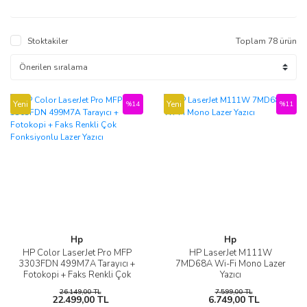
Stoktakiler
Toplam 78 ürün
Yeni
Yeni
%14
%11
Hp
Hp
HP Color LaserJet Pro MFP
HP LaserJet M111W
3303FDN 499M7A Tarayıcı +
7MD68A Wi-Fi Mono Lazer
Fotokopi + Faks Renkli Çok
Yazıcı
Fonksiyonlu Lazer Yazıcı
26.149,00 TL
7.599,00 TL
22.499,00 TL
6.749,00 TL