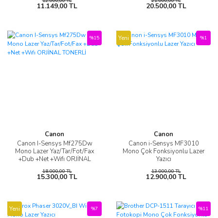
12.000,00 TL
21.000,00 TL
11.149,00 TL
20.500,00 TL
Yeni
%15
%1
Canon
Canon
Canon I-Sensys Mf275Dw
Canon i-Sensys MF3010
Mono Lazer Yaz/Tar/Fot/Fax
Mono Çok Fonksiyonlu Lazer
+Dub +Net +Wıfı ORJİNAL
Yazıcı
TONERLİ
18.000,00 TL
13.000,00 TL
15.300,00 TL
12.900,00 TL
Yeni
%7
%11