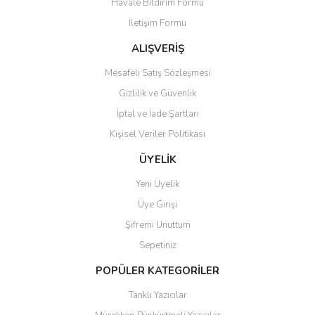
Havale Bildirim Formu
Ürün bilgilerinde hatalar bulunuyor.
İletişim Formu
Ürün fiyatı diğer sitelerden daha pahalı.
Bu ürüne benzer farklı alternatifler olmalı.
ALIŞVERİŞ
Mesafeli Satış Sözleşmesi
Gizlilik ve Güvenlik
İptal ve İade Şartları
Kişisel Veriler Politikası
Gönder
ÜYELİK
Yeni Üyelik
Üye Girişi
Şifremi Unuttum
Sepetiniz
POPÜLER KATEGORİLER
Tanklı Yazıcılar