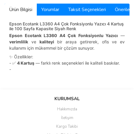
Ürün Bilgisi
Yorumlar
Taksit Seçenekleri
Önerilerin
Epson Ecotank L3360 A4 Çok Fonksiyonlu Yazıcı 4 Kartuş
ile 100 Sayfa Kapasite Siyah Renk
Epson Ecotank L3360 A4 Çok Fonksiyonlu Yazıcı
—
verimlilik
ve
kaliteyi
bir araya getirerek, ofis ve ev
kullanımı için mükemmel bir çözüm sunuyor.
✨ Özellikler:
- ✅
4 Kartuş
— farklı renk seçenekleri ile kaliteli baskılar.
-
Bu ürünün fiyat bilgisi, resim, ürün açıklamalarında ve diğer
konularda yetersiz gördüğünüz noktaları öneri formunu kullanarak
Bu ürüne ilk yorumu siz yapın!
KURUMSAL
tarafımıza iletebilirsiniz.
Görüş ve önerileriniz için teşekkür ederiz.
Hakkımızda
Yorum Yaz
İletişim
Ürün resmi kalitesiz, bozuk veya görüntülenemiyor.
Kargo Takibi
Ürün açıklamasında eksik bilgiler bulunuyor.