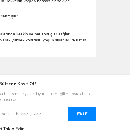
 mürekkebin kağıda hassas bir şekilde
rlanmıştır.
arında keskin ve net sonuçlar sağlar.
yarak yüksek kontrast, yoğun siyahlar ve üstün
ımıza iletebilirsiniz.
Bültene Kayıt Ol!
satları, kampanya ve duyuruları ile ilgili e-posta almak
er misiniz?
EKLE
zi Takip Edin