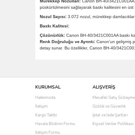
Mürekkep Nozulları:
Canon BH-40/3421C001AA, siy
püskürtülmesini sağlayarak baskı kalitesini en üst 
Nozul Sayısı:
3.072 nozul, mürekkep damlacıklarını
Baskı Kalitesi:
Çözünürlük:
Canon BH-40/3421C001AA baskı kafası
Renk Doğruluğu ve Ayrıntı:
Canon’un gelişmiş pü
detay sunar. Bu özellikler, Canon BH-40/3421C001A
Bu ürünün fiyat bilgisi, resim, ürün açıklamalarında 
Görüş ve önerileriniz için teşekkür ederiz.
KURUMSAL
ALIŞVERİŞ
Ürün resmi kalitesiz, bozuk veya görüntülenemiyo
Ürün açıklamasında eksik bilgiler bulunuyor.
Hakkımızda
Mesafeli Satış Sözleşme
Ürün bilgilerinde hatalar bulunuyor.
İletişim
Gizlilik ve Güvenlik
Ürün fiyatı diğer sitelerden daha pahalı.
Kargo Takibi
İptal ve İade Şartları
Bu ürüne benzer farklı alternatifler olmalı.
Havale Bildirim Formu
Kişisel Veriler Politikası
İletişim Formu