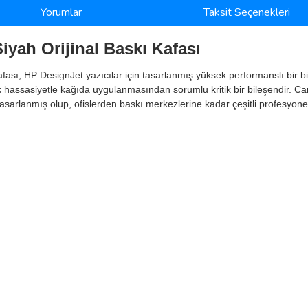
Yorumlar
Taksit Seçenekleri
yah Orijinal Baskı Kafası
sı, HP DesignJet yazıcılar için tasarlanmış yüksek performanslı bir bi
 hassasiyetle kağıda uygulanmasından sorumlu kritik bir bileşendir. 
in tasarlanmış olup, ofislerden baskı merkezlerine kadar çeşitli profesyo