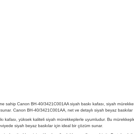
ine sahip Canon BH-40/3421C001AA siyah baskı kafası, siyah mürekkeb
 sunar. Canon BH-40/3421C001AA, net ve detaylı siyah beyaz baskılar el
 kafası, yüksek kaliteli siyah mürekkeplerle uyumludur. Bu mürekkepler
viyede siyah beyaz baskılar için ideal bir çözüm sunar.