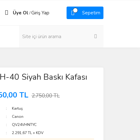
Üye Ol
Giriş Yap
Sepetim
/
-40 Siyah Baskı Kafası
50,00 TL
2.750,00 TL
Kartuş
Canon
QV24VHNTYC
2.291,67 TL + KDV