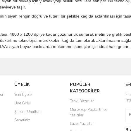
ah mürekkep için yüksek yoğunluklu nozullara sahiptir. Bu teknoloji,
seviyeye taşır.
n siyah rengin doğru ve tutarlı bir şekilde kağıda aktarılması için tasa
, 4800 x 1200 dpi’ye kadar çözünürlük sunarak metin ve grafik baskıl
skürtme teknolojisi, mürekkebin kağıda tam olarak aktarılmasını sağla
A’i siyah beyaz baskılarda mükemmel sonuçlar için ideal hale getirir.
ve diğer konularda yetersiz gördüğünüz noktaları öneri formunu kullanarak taraf
Bu ürüne ilk yorumu siz yapın!
ÜYELİK
POPÜLER
E-
r.
KATEGORİLER
Yorum Yaz
si
Yeni Üyelik
Fır
ist
Tanklı Yazıcılar
Üye Girişi
Mürekkep Püskürtmeli
Şifremi Unuttum
Yazıcılar
Sepetiniz
Lazer Yazıcılar
Bi