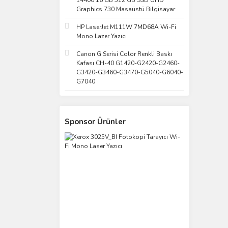
14400 16 GB 512 GB SSD UHD
Graphics 730 Masaüstü Bilgisayar
HP LaserJet M111W 7MD68A Wi-Fi
Mono Lazer Yazıcı
Canon G Serisi Color Renkli Baskı
Kafası CH-40 G1420-G2420-G2460-
G3420-G3460-G3470-G5040-G6040-
G7040
Sponsor Ürünler