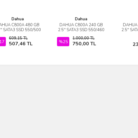
Dahua
Dahua
AHUA C800A 480 GB
DAHUA C800A 240 GB
DAHUA 
İncele
İncele
5'' SATA3 SSD 550/500
2.5'' SATA3 SSD 550/460
2.5'' SA
(SSD-C800AS480G)
(SSD-C800AS240G)
(SSD-
609,15 TL
1.000,00 TL
17
Stokta Yok
%25
Stokta Yok
507,46 TL
750,00 TL
2