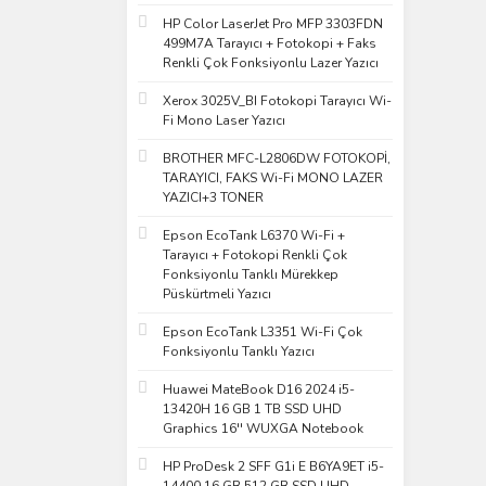
HP Color LaserJet Pro MFP 3303FDN
499M7A Tarayıcı + Fotokopi + Faks
Renkli Çok Fonksiyonlu Lazer Yazıcı
Xerox 3025V_BI Fotokopi Tarayıcı Wi-
Fi Mono Laser Yazıcı
BROTHER MFC-L2806DW FOTOKOPİ,
TARAYICI, FAKS Wi-Fi MONO LAZER
YAZICI+3 TONER
Epson EcoTank L6370 Wi-Fi +
Tarayıcı + Fotokopi Renkli Çok
Fonksiyonlu Tanklı Mürekkep
Püskürtmeli Yazıcı
Epson EcoTank L3351 Wi-Fi Çok
Fonksiyonlu Tanklı Yazıcı
Huawei MateBook D16 2024 i5-
13420H 16 GB 1 TB SSD UHD
Graphics 16'' WUXGA Notebook
HP ProDesk 2 SFF G1i E B6YA9ET i5-