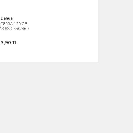
Dahua
C800A 120 GB
İncele
TA3 SSD 550/460
C800AS120G)
Stokta Yok
33,90 TL