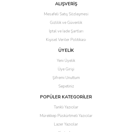
Bu ürüne benzer farklı alternatifler olmalı.
ALIŞVERİŞ
Mesafeli Satış Sözleşmesi
Gizlilik ve Güvenlik
İptal ve İade Şartları
Kişisel Veriler Politikası
Gönder
ÜYELİK
Yeni Üyelik
Üye Girişi
Şifremi Unuttum
Sepetiniz
POPÜLER KATEGORİLER
Tanklı Yazıcılar
Mürekkep Püskürtmeli Yazıcılar
Lazer Yazıcılar