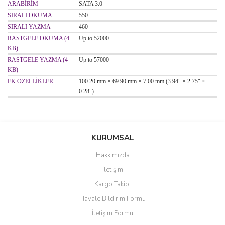
ARABİRİM
SATA 3.0
SIRALI OKUMA
550
SIRALI YAZMA
460
RASTGELE OKUMA (4
Up to 52000
KB)
RASTGELE YAZMA (4
Up to 57000
KB)
EK ÖZELLİKLER
100.20 mm × 69.90 mm × 7.00 mm (3.94" × 2.75" ×
0.28")
Bu ürünün fiyat bilgisi, resim, ürün açıklamalarında ve diğer
konularda yetersiz gördüğünüz noktaları öneri formunu kullanarak
Bu ürüne ilk yorumu siz yapın!
KURUMSAL
tarafımıza iletebilirsiniz.
Görüş ve önerileriniz için teşekkür ederiz.
Hakkımızda
Yorum Yaz
İletişim
Ürün resmi kalitesiz, bozuk veya görüntülenemiyor.
Kargo Takibi
Ürün açıklamasında eksik bilgiler bulunuyor.
Havale Bildirim Formu
Ürün bilgilerinde hatalar bulunuyor.
İletişim Formu
Ürün fiyatı diğer sitelerden daha pahalı.