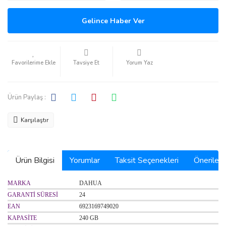
Gelince Haber Ver
Tavsiye Et
Yorum Yaz
Ürün Paylaş :
Karşılaştır
Ürün Bilgisi
Yorumlar
Taksit Seçenekleri
Önerilerin
MARKA
DAHUA
GARANTİ SÜRESİ
24
EAN
6923169749020
KAPASİTE
240 GB