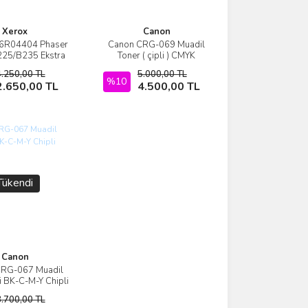
Xerox
Canon
06R04404 Phaser
Canon CRG-069 Muadil
İncele
İncele
25/B235 Ekstra
Toner ( çipli ) CMYK
oner 6.000 Sayfa
4.250,00 TL
5.000,00 TL
DİL TONER
Sepete Ekle
%10
Sepete Ekle
2.650,00 TL
4.500,00 TL
Tükendi
Canon
CRG-067 Muadil
İncele
i BK-C-M-Y Chipli
3.700,00 TL
Stokta Yok