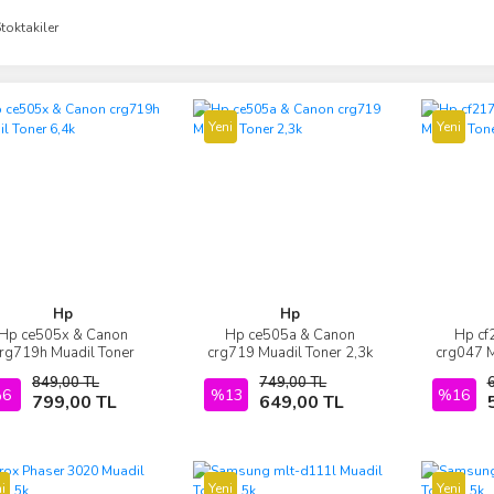
toktakiler
Yeni
Yeni
Hp
Hp
Hp ce505x & Canon
Hp ce505a & Canon
Hp cf
İncele
İncele
rg719h Muadil Toner
crg719 Muadil Toner 2,3k
crg047 M
6,4k
849,00 TL
749,00 TL
6
Sepete Ekle
%13
Sepete Ekle
%16
799,00 TL
649,00 TL
i
Yeni
Yeni