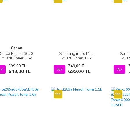
Canon
Xerox Phaser 3020
Samsung mlt-d111l
Sams
İncele
İncele
Muadil Toner 1,5k
Muadil Toner 1,5k
Muad
699,00 TL
749,00 TL
7
Sepete Ekle
%7
Sepete Ekle
%7
649,00 TL
699,00 TL
Yeni
Yeni