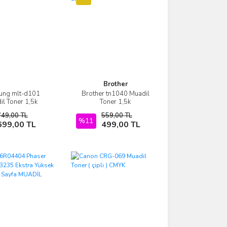
Brother
ung mlt-d101
Brother tn1040 Muadil
İncele
İncele
il Toner 1,5k
Toner 1,5k
749,00 TL
559,00 TL
Sepete Ekle
%11
Sepete Ekle
699,00 TL
499,00 TL