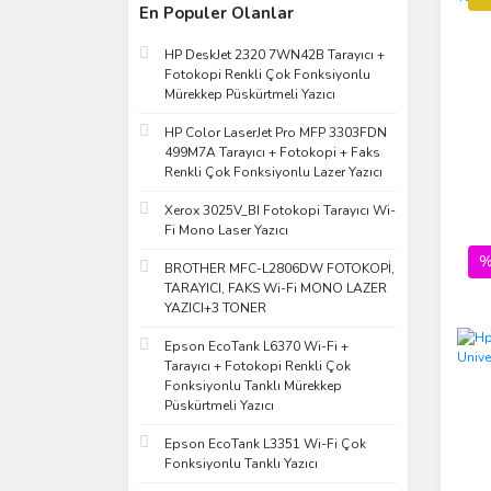
En Populer Olanlar
HP DeskJet 2320 7WN42B Tarayıcı +
Fotokopi Renkli Çok Fonksiyonlu
Mürekkep Püskürtmeli Yazıcı
HP Color LaserJet Pro MFP 3303FDN
499M7A Tarayıcı + Fotokopi + Faks
Renkli Çok Fonksiyonlu Lazer Yazıcı
Xerox 3025V_BI Fotokopi Tarayıcı Wi-
Fi Mono Laser Yazıcı
%
BROTHER MFC-L2806DW FOTOKOPİ,
TARAYICI, FAKS Wi-Fi MONO LAZER
YAZICI+3 TONER
Epson EcoTank L6370 Wi-Fi +
Tarayıcı + Fotokopi Renkli Çok
Fonksiyonlu Tanklı Mürekkep
Püskürtmeli Yazıcı
Epson EcoTank L3351 Wi-Fi Çok
Fonksiyonlu Tanklı Yazıcı