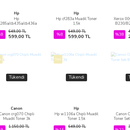
Hp
Hp
Hp
Hp cf283a Muadil Toner
Xerox 0
İncele
İncele
e285a/cb435a/cb436a
1,5k
B230/B2
niversal Muadil Toner
Yüksek T
649,00 TL
649,00 TL
1,6k
MUA
8
Sepete Ekle
%8
Sepete Ekle
%38
599,00 TL
599,00 TL
i
Yeni
Tükendi
Tükendi
Canon
Hp
Canon crg070 Chipli
Hp w1106a Chipli Muadil
Canon 
İncele
İncele
Muadil Toner 3k
Toner 1,5k
Toner Set
1.150,00 TL
649,00 TL
9
Stokta Yok
%15
Stokta Yok
%22