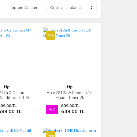
Toplam 15 ürün
Yeni
Hp
Hp
217a & Canon
Hp q2612a & Canon fx10
İncele
İncele
uadil Toner 1,6k
Muadil Toner 2k
699,00 TL
699,00 TL
Sepete Ekle
%7
Sepete Ekle
589,00 TL
649,00 TL
Yeni