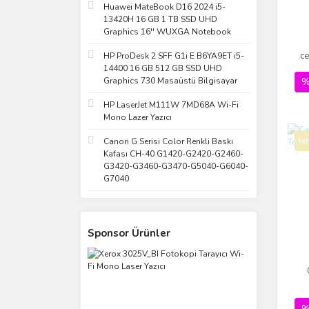
Huawei MateBook D16 2024 i5-
13420H 16 GB 1 TB SSD UHD
Graphics 16'' WUXGA Notebook
c
HP ProDesk 2 SFF G1i E B6YA9ET i5-
U
14400 16 GB 512 GB SSD UHD
Graphics 730 Masaüstü Bilgisayar
%
HP LaserJet M111W 7MD68A Wi-Fi
Mono Lazer Yazıcı
Yen
Canon G Serisi Color Renkli Baskı
Kafası CH-40 G1420-G2420-G2460-
G3420-G3460-G3470-G5040-G6040-
G7040
Sponsor Ürünler
%