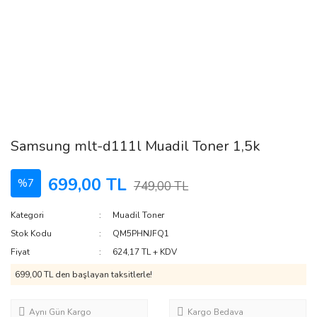
Samsung mlt-d111l Muadil Toner 1,5k
699,00 TL
%7
749,00 TL
Kategori
Muadil Toner
Stok Kodu
QM5PHNJFQ1
Fiyat
624,17 TL + KDV
699,00 TL den başlayan taksitlerle!
Aynı Gün Kargo
Kargo Bedava