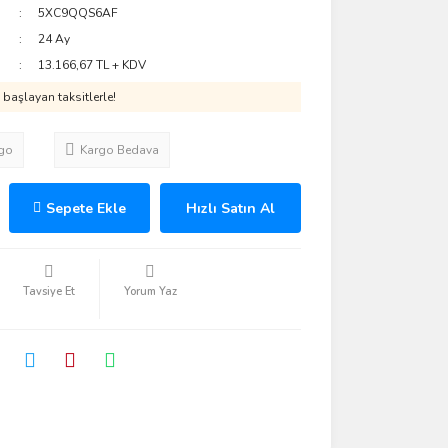
5XC9QQS6AF
24 Ay
13.166,67 TL + KDV
başlayan taksitlerle!
go
Kargo Bedava
Sepete Ekle
Hızlı Satın Al
Tavsiye Et
Yorum Yaz