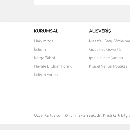
Bu ürünün fiyat bilgisi, resim, ürün açıklamalarında 
Görüş ve önerileriniz için teşekkür ederiz.
KURUMSAL
ALIŞVERİŞ
Ürün resmi kalitesiz, bozuk veya görüntülenemiyo
Ürün açıklamasında eksik bilgiler bulunuyor.
Hakkımızda
Mesafeli Satış Sözleşme
Ürün bilgilerinde hatalar bulunuyor.
İletişim
Gizlilik ve Güvenlik
Ürün fiyatı diğer sitelerden daha pahalı.
Kargo Takibi
İptal ve İade Şartları
Bu ürüne benzer farklı alternatifler olmalı.
Havale Bildirim Formu
Kişisel Veriler Politikası
İletişim Formu
OzcanKartus.com © Tüm hakları saklıdır. Kredi kartı bilgil