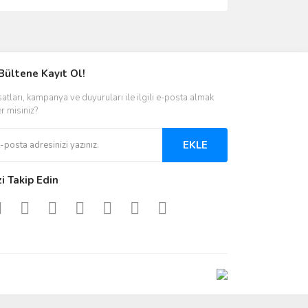
ımıza iletebilirsiniz.
Bültene Kayıt Ol!
satları, kampanya ve duyuruları ile ilgili e-posta almak
er misiniz?
EKLE
zi Takip Edin