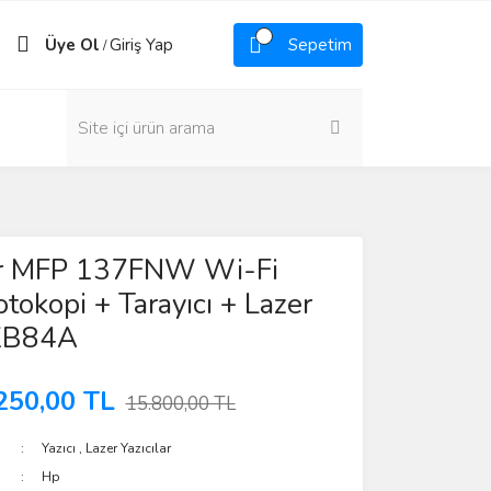
Üye Ol
Giriş Yap
Sepetim
/
r MFP 137FNW Wi-Fi
otokopi + Tarayıcı + Lazer
4ZB84A
250,00 TL
15.800,00 TL
Yazıcı
,
Lazer Yazıcılar
Hp