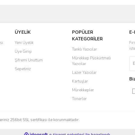
ve diğer konularda yetersiz gördüğünüz noktaları öneri formunu kullanarak taraf
Bu ürüne ilk yorumu siz yapın!
ÜYELİK
POPÜLER
E-
r.
KATEGORİLER
Yorum Yaz
si
Yeni Üyelik
Fır
ist
Tanklı Yazıcılar
Üye Girişi
Mürekkep Püskürtmeli
Şifremi Unuttum
Yazıcılar
Sepetiniz
Lazer Yazıcılar
Bi
Kartuşlar
Mürekkepler
Tonerler
Gönder
eriniz 256bit SSL sertifikası ile korunmaktadır.
ile
ideasoft
e-