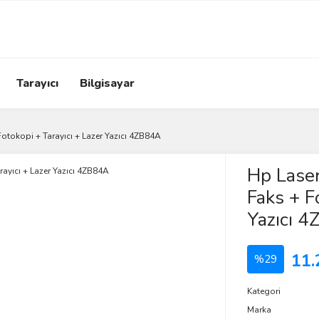
Tarayıcı
Bilgisayar
tokopi + Tarayıcı + Lazer Yazıcı 4ZB84A
Hp Lase
Faks + F
Yazıcı 
11.
%29
Kategori
Marka