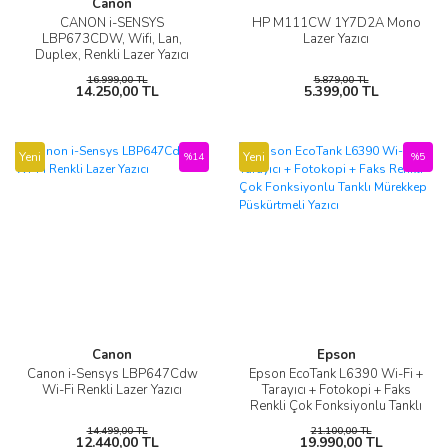
Canon
CANON i-SENSYS
HP M111CW 1Y7D2A Mono
LBP673CDW, Wifi, Lan,
Lazer Yazıcı
Duplex, Renkli Lazer Yazıcı
(Dakikada 33 Sayfa) MUADİL
16.999,00 TL
5.879,00 TL
TONERLİ
14.250,00 TL
5.399,00 TL
Yeni
Yeni
%14
%5
Canon
Epson
Canon i-Sensys LBP647Cdw
Epson EcoTank L6390 Wi-Fi +
Wi-Fi Renkli Lazer Yazıcı
Tarayıcı + Fotokopi + Faks
Renkli Çok Fonksiyonlu Tanklı
Mürekkep Püskürtmeli Yazıcı
14.499,00 TL
21.100,00 TL
12.440,00 TL
19.990,00 TL