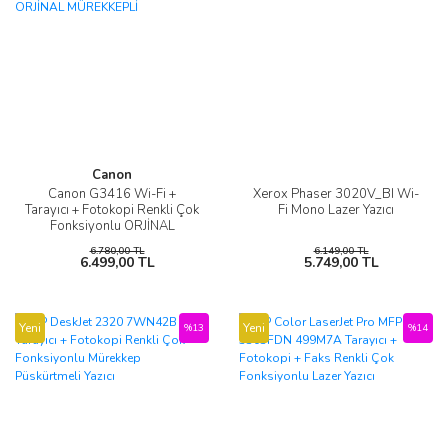
Canon
Canon G3416 Wi-Fi +
Xerox Phaser 3020V_BI Wi-
Tarayıcı + Fotokopi Renkli Çok
Fi Mono Lazer Yazıcı
Fonksiyonlu ORJİNAL
MÜREKKEPLİ
6.780,00 TL
6.149,00 TL
6.499,00 TL
5.749,00 TL
Yeni
Yeni
%13
%14