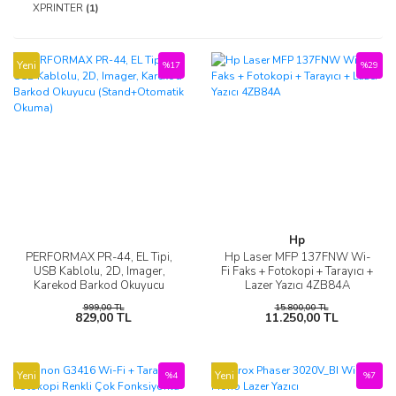
XPRINTER
(1)
Yeni
%17
%29
Hp
PERFORMAX PR-44, EL Tipi,
Hp Laser MFP 137FNW Wi-
USB Kablolu, 2D, Imager,
Fi Faks + Fotokopi + Tarayıcı +
Karekod Barkod Okuyucu
Lazer Yazıcı 4ZB84A
(Stand+Otomatik Okuma)
999,00 TL
15.800,00 TL
829,00 TL
11.250,00 TL
Yeni
Yeni
%4
%7