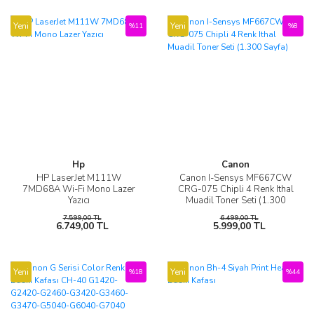
Yeni
Yeni
%11
%8
Hp
Canon
HP LaserJet M111W
Canon I-Sensys MF667CW
7MD68A Wi-Fi Mono Lazer
CRG-075 Chipli 4 Renk Ithal
Yazıcı
Muadil Toner Seti (1.300
Sayfa)
7.599,00 TL
6.499,00 TL
6.749,00 TL
5.999,00 TL
Yeni
Yeni
%18
%44