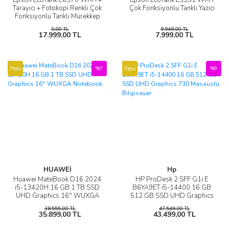
Tarayıcı + Fotokopi Renkli Çok
Çok Fonksiyonlu Tanklı Yazıcı
Fonksiyonlu Tanklı Mürekkep
Püskürtmeli Yazıcı
0,00 TL
9.949,00 TL
17.999,00 TL
7.999,00 TL
Yeni
Yeni
%7
%9
HUAWEİ
Hp
Huawei MateBook D16 2024
HP ProDesk 2 SFF G1i E
i5-13420H 16 GB 1 TB SSD
B6YA9ET i5-14400 16 GB
UHD Graphics 16'' WUXGA
512 GB SSD UHD Graphics
Notebook
730 Masaüstü Bilgisayar
38.555,00 TL
47.549,00 TL
35.899,00 TL
43.499,00 TL