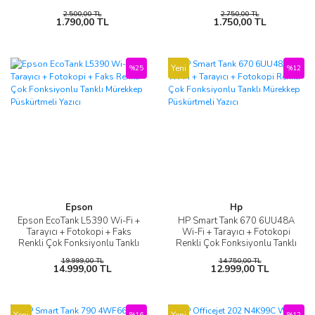
2.500,00 TL
2.750,00 TL
1.790,00 TL
1.750,00 TL
Yeni
%25
%12
Epson
Hp
Epson EcoTank L5390 Wi-Fi +
HP Smart Tank 670 6UU48A
Tarayıcı + Fotokopi + Faks
Wi-Fi + Tarayıcı + Fotokopi
Renkli Çok Fonksiyonlu Tanklı
Renkli Çok Fonksiyonlu Tanklı
Mürekkep Püskürtmeli Yazıcı
Mürekkep Püskürtmeli Yazıcı
19.999,00 TL
14.750,00 TL
14.999,00 TL
12.999,00 TL
Yeni
Yeni
%16
%12