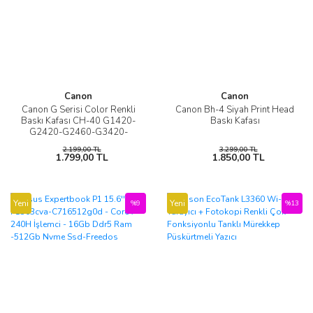
Canon
Canon
Canon G Serisi Color Renkli
Canon Bh-4 Siyah Print Head
Baskı Kafası CH-40 G1420-
Baskı Kafası
G2420-G2460-G3420-
G3460-G3470-G5040-
2.199,00 TL
3.299,00 TL
G6040-G7040
1.799,00 TL
1.850,00 TL
Yeni
Yeni
%9
%13