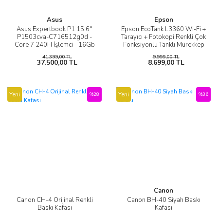
Asus
Epson
Asus Expertbook P1 15.6''
Epson EcoTank L3360 Wi-Fi +
P1503cva-C716512g0d -
Tarayıcı + Fotokopi Renkli Çok
Core 7 240H İşlemci - 16Gb
Fonksiyonlu Tanklı Mürekkep
Ddr5 Ram -512Gb Nvme
Püskürtmeli Yazıcı
41.399,00 TL
9.999,00 TL
Ssd-Freedos
37.500,00 TL
8.699,00 TL
Yeni
Yeni
%28
%36
Canon
Canon CH-4 Orijinal Renkli
Canon BH-40 Siyah Baskı
Baskı Kafası
Kafası