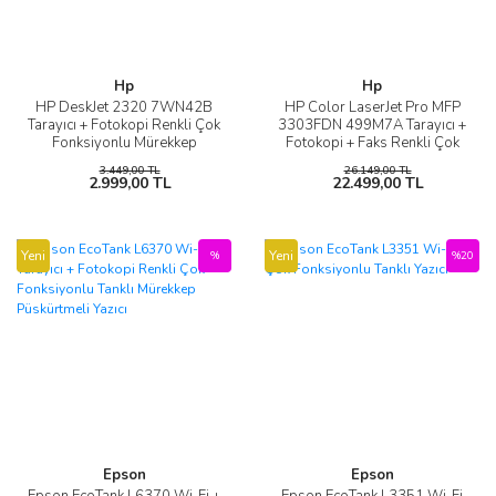
Hp
Hp
HP DeskJet 2320 7WN42B
HP Color LaserJet Pro MFP
Tarayıcı + Fotokopi Renkli Çok
3303FDN 499M7A Tarayıcı +
Fonksiyonlu Mürekkep
Fotokopi + Faks Renkli Çok
Püskürtmeli Yazıcı
Fonksiyonlu Lazer Yazıcı
3.449,00 TL
26.149,00 TL
2.999,00 TL
22.499,00 TL
Yeni
Yeni
%
%20
Epson
Epson
Epson EcoTank L6370 Wi-Fi +
Epson EcoTank L3351 Wi-Fi