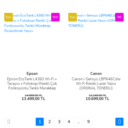
Yeni
Yeni
%10
%5
Epson
Canon
Epson EcoTank L4360 Wi-Fi +
Canon i-Sensys LBP646Cdw
Tarayıcı + Fotokopi Renkli Çok
Wi-Fi Renkli Lazer Yazıcı
Fonksiyonlu Tanklı Mürekkep
(ORİJİNAL TONERLİ)
Püskürtmeli Yazıcı
14.999,00 TL
11.249,00 TL
13.499,00 TL
10.699,00 TL
1
2
3
4
..
9