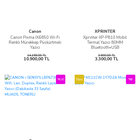
Canon
XPRINTER
Canon Pixma IX6850 Wi-Fi
Xprinter XP-P810 Mobil
Renkli Mürekkep Püskürtmeli
Termal Yazıcı 80MM
Yazıcı
Bluetooth+USB
14.199,00 TL
3.800,00 TL
10.900,00 TL
3.300,00 TL
Yeni
%16
%8