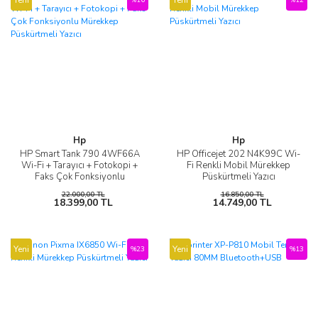
Hp
Hp
HP Smart Tank 790 4WF66A
HP Officejet 202 N4K99C Wi-
Wi-Fi + Tarayıcı + Fotokopi +
Fi Renkli Mobil Mürekkep
Faks Çok Fonksiyonlu
Püskürtmeli Yazıcı
Mürekkep Püskürtmeli Yazıcı
22.000,00 TL
16.850,00 TL
18.399,00 TL
14.749,00 TL
Yeni
Yeni
%23
%13