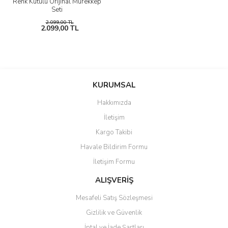
Renk Kutulu Orijinal Mürekkep
Seti
2.099,00 TL
2.099,00 TL
KURUMSAL
Hakkımızda
İletişim
Kargo Takibi
Havale Bildirim Formu
İletişim Formu
ALIŞVERİŞ
Mesafeli Satış Sözleşmesi
Gizlilik ve Güvenlik
İptal ve İade Şartları