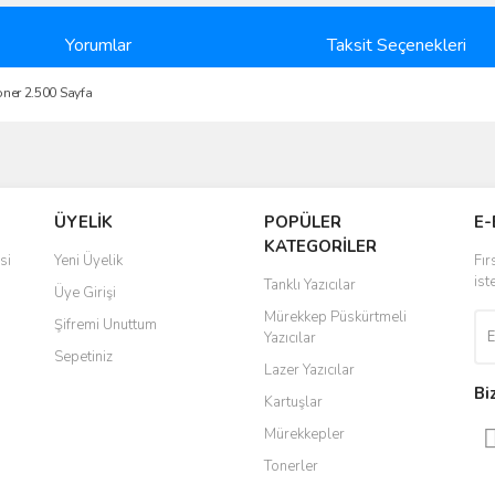
Yorumlar
Taksit Seçenekleri
ner 2.500 Sayfa
ve diğer konularda yetersiz gördüğünüz noktaları öneri formunu kullanarak taraf
Bu ürüne ilk yorumu siz yapın!
ÜYELİK
POPÜLER
E-
r.
KATEGORİLER
Yorum Yaz
si
Yeni Üyelik
Fır
ist
Tanklı Yazıcılar
Üye Girişi
Mürekkep Püskürtmeli
Şifremi Unuttum
Yazıcılar
Sepetiniz
Lazer Yazıcılar
Bi
Kartuşlar
Mürekkepler
Tonerler
Gönder