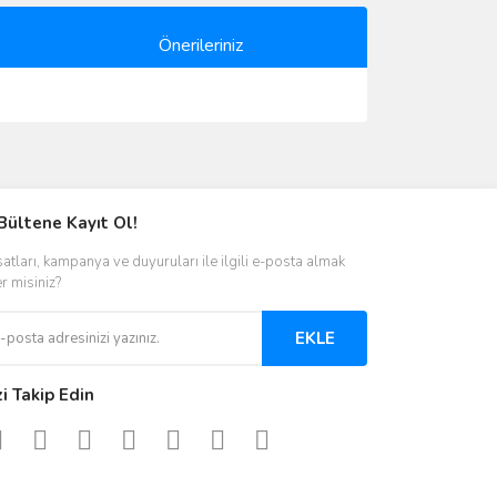
Önerileriniz
ımıza iletebilirsiniz.
Bültene Kayıt Ol!
satları, kampanya ve duyuruları ile ilgili e-posta almak
er misiniz?
EKLE
zi Takip Edin