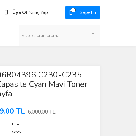
Üye Ol
Giriş Yap
Sepetim
/
006R04396 C230-C235
apasite Cyan Mavi Toner
ayfa
9,00 TL
6.000,00 TL
Toner
Xerox