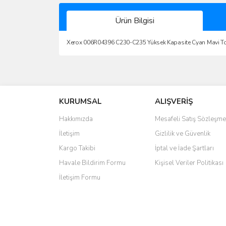
Ürün Bilgisi
Xerox 006R04396 C230-C235 Yüksek Kapasite Cyan Mavi To
Bu ürünün fiyat bilgisi, resim, ürün açıklamalarında 
Görüş ve önerileriniz için teşekkür ederiz.
KURUMSAL
ALIŞVERİŞ
Ürün resmi kalitesiz, bozuk veya görüntülenemiyo
Ürün açıklamasında eksik bilgiler bulunuyor.
Hakkımızda
Mesafeli Satış Sözleşme
Ürün bilgilerinde hatalar bulunuyor.
İletişim
Gizlilik ve Güvenlik
Ürün fiyatı diğer sitelerden daha pahalı.
Kargo Takibi
İptal ve İade Şartları
Bu ürüne benzer farklı alternatifler olmalı.
Havale Bildirim Formu
Kişisel Veriler Politikası
İletişim Formu