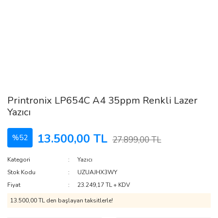
Printronix LP654C A4 35ppm Renkli Lazer
Yazıcı
13.500,00 TL
%52
27.899,00 TL
Kategori
Yazıcı
Stok Kodu
UZUAJHX3WY
Fiyat
23.249,17 TL + KDV
13.500,00 TL den başlayan taksitlerle!