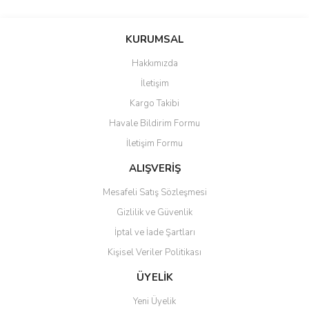
Bu ürünün fiyat bilgisi, resim, ürün açıklamalarında ve diğer
konularda yetersiz gördüğünüz noktaları öneri formunu kullanarak
Bu ürüne ilk yorumu siz yapın!
KURUMSAL
tarafımıza iletebilirsiniz.
Görüş ve önerileriniz için teşekkür ederiz.
Hakkımızda
Yorum Yaz
İletişim
Ürün resmi kalitesiz, bozuk veya görüntülenemiyor.
Kargo Takibi
Ürün açıklamasında eksik bilgiler bulunuyor.
Havale Bildirim Formu
Ürün bilgilerinde hatalar bulunuyor.
İletişim Formu
Ürün fiyatı diğer sitelerden daha pahalı.
Bu ürüne benzer farklı alternatifler olmalı.
ALIŞVERİŞ
Mesafeli Satış Sözleşmesi
Gizlilik ve Güvenlik
İptal ve İade Şartları
Kişisel Veriler Politikası
Gönder
ÜYELİK
Yeni Üyelik