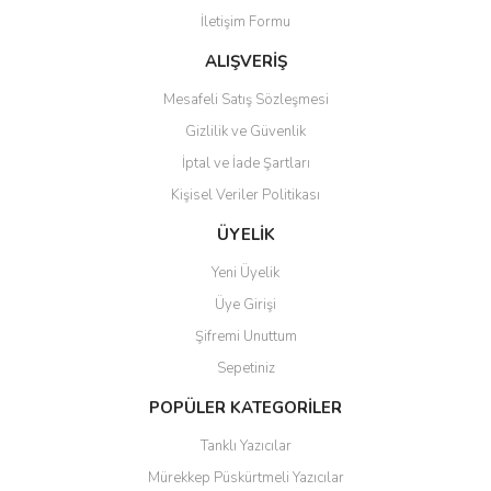
İletişim Formu
Ürün fiyatı diğer sitelerden daha pahalı.
Bu ürüne benzer farklı alternatifler olmalı.
ALIŞVERİŞ
Mesafeli Satış Sözleşmesi
Gizlilik ve Güvenlik
İptal ve İade Şartları
Kişisel Veriler Politikası
Gönder
ÜYELİK
Yeni Üyelik
Üye Girişi
Şifremi Unuttum
Sepetiniz
POPÜLER KATEGORİLER
Tanklı Yazıcılar
Mürekkep Püskürtmeli Yazıcılar