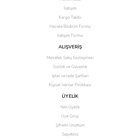
Yorum Yaz
İletişim
Ürün resmi kalitesiz, bozuk veya görüntülenemiyor.
Kargo Takibi
Ürün açıklamasında eksik bilgiler bulunuyor.
Havale Bildirim Formu
Ürün bilgilerinde hatalar bulunuyor.
İletişim Formu
Ürün fiyatı diğer sitelerden daha pahalı.
Bu ürüne benzer farklı alternatifler olmalı.
ALIŞVERİŞ
Mesafeli Satış Sözleşmesi
Gizlilik ve Güvenlik
İptal ve İade Şartları
Kişisel Veriler Politikası
Gönder
ÜYELİK
Yeni Üyelik
Üye Girişi
Şifremi Unuttum
Sepetiniz