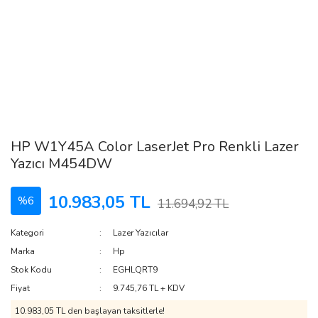
HP W1Y45A Color LaserJet Pro Renkli Lazer
Yazıcı M454DW
10.983,05 TL
%6
11.694,92 TL
Kategori
Lazer Yazıcılar
Marka
Hp
Stok Kodu
EGHLQRT9
Fiyat
9.745,76 TL + KDV
10.983,05 TL den başlayan taksitlerle!