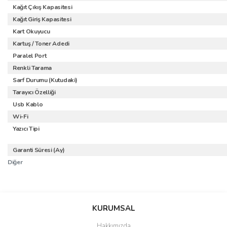
Kağıt Çıkış Kapasitesi
Kağıt Giriş Kapasitesi
Kart Okuyucu
Kartuş / Toner Adedi
Paralel Port
Renkli Tarama
Sarf Durumu (Kutudaki)
Tarayıcı Özelliği
Usb Kablo
Wi-Fi
Yazıcı Tipi
Garanti Süresi (Ay)
Diğer
Bu ürünün fiyat bilgisi, resim, ürün açıklamalarında ve diğer
konularda yetersiz gördüğünüz noktaları öneri formunu kullanarak
Bu ürüne ilk yorumu siz yapın!
KURUMSAL
tarafımıza iletebilirsiniz.
Görüş ve önerileriniz için teşekkür ederiz.
Hakkımızda