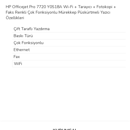
HP Officejet Pro 7720 Y0S18A Wi-Fi + Tarayıcı + Fotokopi +
Faks Renkli Çok Fonksiyonlu Mürekkep Püskürtmeli Yazıcı
Özellikleri
Çift Taraflı Yazdırma
Baskı Türü
Çok Fonksiyonlu
Ethernet
Fax
WiFi
Bu ürüne ilk yorumu siz yapın!
Bu ürünün fiyat bilgisi, resim, ürün açıklamalarında ve diğer konularda
yetersiz gördüğünüz noktaları öneri formunu kullanarak tarafımıza
Yorum Yaz
iletebilirsiniz.