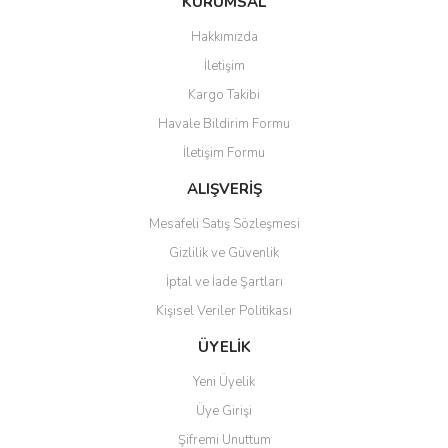
KURUMSAL
Görüş ve önerileriniz için teşekkür ederiz.
Hakkımızda
Ürün resmi kalitesiz, bozuk veya görüntülenemiyor.
İletişim
Ürün açıklamasında eksik bilgiler bulunuyor.
Kargo Takibi
Ürün bilgilerinde hatalar bulunuyor.
Havale Bildirim Formu
Ürün fiyatı diğer sitelerden daha pahalı.
İletişim Formu
Bu ürüne benzer farklı alternatifler olmalı.
ALIŞVERİŞ
Mesafeli Satış Sözleşmesi
Gizlilik ve Güvenlik
İptal ve İade Şartları
Gönder
Kişisel Veriler Politikası
ÜYELİK
Yeni Üyelik
Üye Girişi
Şifremi Unuttum