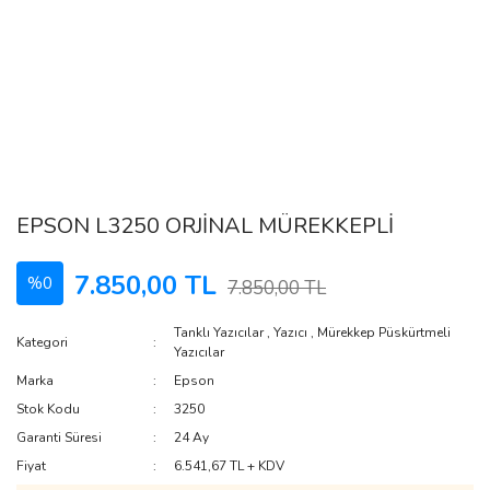
EPSON L3250 ORJİNAL MÜREKKEPLİ
7.850,00 TL
%0
7.850,00 TL
Tanklı Yazıcılar
,
Yazıcı
,
Mürekkep Püskürtmeli
Kategori
Yazıcılar
Marka
Epson
Stok Kodu
3250
Garanti Süresi
24 Ay
Fiyat
6.541,67 TL + KDV