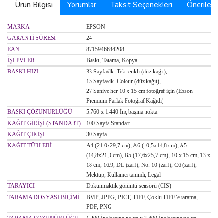
Ürün Bilgisi
Yorumlar
Taksit Seçenekleri
Önerilerin
MARKA
EPSON
GARANTİ SÜRESİ
24
EAN
8715946684208
İŞLEVLER
Baskı, Tarama, Kopya
BASKI HIZI
33 Sayfa/dk. Tek renkli (düz kağıt),
15 Sayfa/dk. Colour (düz kağıt),
27 Saniye her 10 x 15 cm fotoğraf için (Epson
Premium Parlak Fotoğraf Kağıdı)
BASKI ÇÖZÜNÜRLÜĞÜ
5.760 x 1.440 İnç başına nokta
KAĞIT GİRİŞİ (STANDART)
100 Sayfa Standart
KAĞIT ÇIKIŞI
30 Sayfa
KAĞIT TÜRLERİ
A4 (21.0x29,7 cm), A6 (10,5x14,8 cm), A5
(14,8x21,0 cm), B5 (17,6x25,7 cm), 10 x 15 cm, 13 x
18 cm, 16:9, DL (zarf), No. 10 (zarf), C6 (zarf),
Mektup, Kullanıcı tanımlı, Legal
TARAYICI
Dokunmaktik görüntü sensörü (CIS)
TARAMA DOSYASI BİÇİMİ
BMP, JPEG, PICT, TIFF, Çoklu TIFF’e tarama,
PDF, PNG