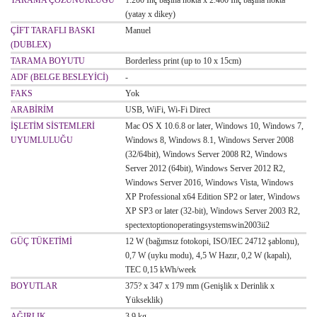
TARAMA ÇÖZÜNÜRLÜĞÜ
1.200 İnç başına nokta x 2.400 İnç başına nokta
(yatay x dikey)
ÇİFT TARAFLI BASKI
Manuel
(DUBLEX)
TARAMA BOYUTU
Borderless print (up to 10 x 15cm)
ADF (BELGE BESLEYİCİ)
-
FAKS
Yok
ARABİRİM
USB, WiFi, Wi-Fi Direct
İŞLETİM SİSTEMLERİ
Mac OS X 10.6.8 or later, Windows 10, Windows 7,
UYUMLULUĞU
Windows 8, Windows 8.1, Windows Server 2008
(32/64bit), Windows Server 2008 R2, Windows
Server 2012 (64bit), Windows Server 2012 R2,
Windows Server 2016, Windows Vista, Windows
XP Professional x64 Edition SP2 or later, Windows
XP SP3 or later (32-bit), Windows Server 2003 R2,
spectextoptionoperatingsystemswin2003ii2
GÜÇ TÜKETİMİ
12 W (bağımsız fotokopi, ISO/IEC 24712 şablonu),
0,7 W (uyku modu), 4,5 W Hazır, 0,2 W (kapalı),
TEC 0,15 kWh/week
BOYUTLAR
375? x 347 x 179 mm (Genişlik x Derinlik x
Yükseklik)
AĞIRLIK
3,9 kg