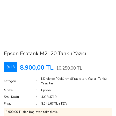
Epson Ecotank M2120 Tanklı Yazıcı
8.900,00 TL
%13
10.250,00 TL
Mürekkep Püskürtmeli Yazıcılar
,
Yazıcı
,
Tanklı
Kategori
Yazıcılar
Marka
Epson
Stok Kodu
JKQRUZ19
Fiyat
8.541,67 TL + KDV
8.900,00 TL den başlayan taksitlerle!