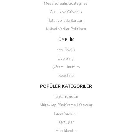
Mesafeli Satış Sözleşmesi
Gizlilik ve Güvenlik
İptal ve İade Şartları
Kişisel Veriler Politikası
Gönder
ÜYELİK
Yeni Üyelik
Üye Girişi
Şifremi Unuttum
Sepetiniz
POPÜLER KATEGORİLER
Tanklı Yazıcılar
Mürekkep Püskürtmeli Yazıcılar
Lazer Yazıcılar
Kartuşlar
Mürekkepler