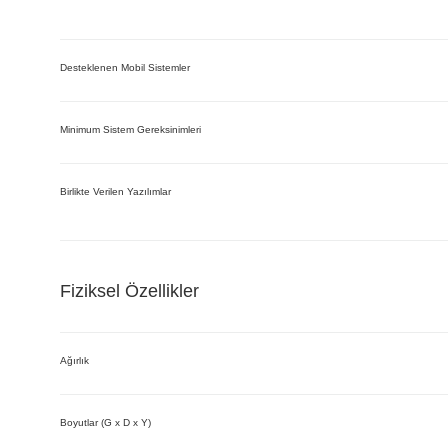
Desteklenen Mobil Sistemler
Minimum Sistem Gereksinimleri
Birlikte Verilen Yazılımlar
Fiziksel Özellikler
Ağırlık
Boyutlar (G x D x Y)