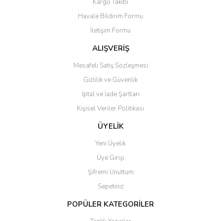
Kargo Takibi
Ürün açıklamasında eksik bilgiler bulunuyor.
Havale Bildirim Formu
Ürün bilgilerinde hatalar bulunuyor.
İletişim Formu
Ürün fiyatı diğer sitelerden daha pahalı.
Bu ürüne benzer farklı alternatifler olmalı.
ALIŞVERİŞ
Mesafeli Satış Sözleşmesi
Gizlilik ve Güvenlik
İptal ve İade Şartları
Kişisel Veriler Politikası
Gönder
ÜYELİK
Yeni Üyelik
Üye Girişi
Şifremi Unuttum
Sepetiniz
POPÜLER KATEGORİLER