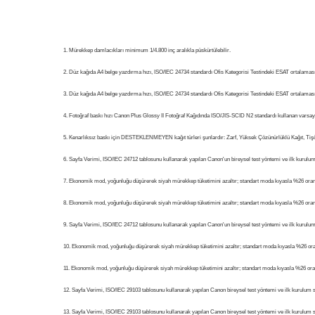
Mürekkep damlacıkları minimum 1/4.800 inç aralıkla püskürtülebilir.
Düz kağıda A4 belge yazdırma hızı, ISO/IEC 24734 standardı Ofis Kategorisi Testindeki ESAT ortalamasın
Düz kağıda A4 belge yazdırma hızı, ISO/IEC 24734 standardı Ofis Kategorisi Testindeki ESAT ortalamasın
Fotoğraf baskı hızı Canon Plus Glossy II Fotoğraf Kağıdında ISO/JIS-SCID N2 standardı kullanan varsayı
Kenarlıksız baskı için DESTEKLENMEYEN kağıt türleri şunlardır: Zarf, Yüksek Çözünürlüklü Kağıt, Tişö
Sayfa Verimi, ISO/IEC 24712 tablosunu kullanarak yapılan Canon'un bireysel test yöntemi ve ilk kurulum
Ekonomik mod, yoğunluğu düşürerek siyah mürekkep tüketimini azaltır; standart moda kıyasla %26 oranı
Ekonomik mod, yoğunluğu düşürerek siyah mürekkep tüketimini azaltır; standart moda kıyasla %26 oranı
Sayfa Verimi, ISO/IEC 24712 tablosunu kullanarak yapılan Canon'un bireysel test yöntemi ve ilk kurulum
Ekonomik mod, yoğunluğu düşürerek siyah mürekkep tüketimini azaltır; standart moda kıyasla %26 oran
Ekonomik mod, yoğunluğu düşürerek siyah mürekkep tüketimini azaltır; standart moda kıyasla %26 oran
Sayfa Verimi, ISO/IEC 29103 tablosunu kullanarak yapılan Canon bireysel test yöntemi ve ilk kurulum s
Sayfa Verimi, ISO/IEC 29103 tablosunu kullanarak yapılan Canon bireysel test yöntemi ve ilk kurulum s