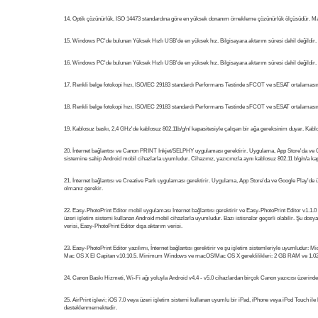
Optik çözünürlük, ISO 14473 standardına göre en yüksek donanım örnekleme çözünürlük ölçüsüdür. M
Windows PC'de bulunan Yüksek Hızlı USB'de en yüksek hız. Bilgisayara aktarım süresi dahil değildir.
Windows PC'de bulunan Yüksek Hızlı USB'de en yüksek hız. Bilgisayara aktarım süresi dahil değildir.
Renkli belge fotokopi hızı, ISO/IEC 29183 standardı Performans Testinde sFCOT ve sESAT ortalamasına bağ
Renkli belge fotokopi hızı, ISO/IEC 29183 standardı Performans Testinde sFCOT ve sESAT ortalamasına bağ
Kablosuz baskı, 2,4 GHz'de kablosuz 802.11b/g/n/ kapasitesiyle çalışan bir ağa gereksinim duyar. Kabl
İnternet bağlantısı ve Canon PRINT Inkjet/SELPHY uygulaması gerektirir. Uygulama, App Store'da ve Goog
sistemine sahip Android mobil cihazlarla uyumludur. Cihazınız, yazıcınızla aynı kablosuz 802.11 b/g/n/a kap
İnternet bağlantısı ve Creative Park uygulaması gerektirir. Uygulama, App Store'da ve Google Play'd
olmanız gerekir.
Easy-PhotoPrint Editor mobil uygulaması İnternet bağlantısı gerektirir ve Easy-PhotoPrint Editor v1.1.0
üzeri işletim sistemi kullanan Android mobil cihazlarla uyumludur. Bazı istisnalar geçerli olabilir. Şu do
verisi, Easy-PhotoPrint Editor dışa aktarım verisi.
Easy-PhotoPrint Editor yazılımı, İnternet bağlantısı gerektirir ve şu işletim sistemleriyle uyumludur:
Mac OS X El Capitan v10.10.5. Minimum Windows ve macOS/Mac OS X gereklilikleri: 2 GB RAM ve 1.02
Canon Baskı Hizmeti, Wi-Fi ağı yoluyla Android v4.4 - v5.0 cihazlardan birçok Canon yazıcısı üzerinden
AirPrint işlevi; iOS 7.0 veya üzeri işletim sistemi kullanan uyumlu bir iPad, iPhone veya iPod Touch ile 
desteklenmemektedir.