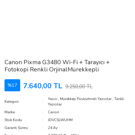
Canon Pixma G3480 Wi-Fi + Tarayıcı +
Fotokopi Renkli OrjinalMürekkepli
7.640,00 TL
%17
9.250,00 TL
Yazıcı
,
Mürekkep Püskürtmeli Yazıcılar
,
Tanklı
Kategori
Yazıcılar
Marka
Canon
Stok Kodu
JDVCSLWUHM
Garanti Süresi
24 Ay