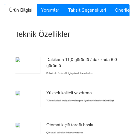
Ürün Bilgisi
Yorumlar
Taksit Seçenekleri
Önerilerin
Teknik Özellikler
Dakikada 11,0 görüntü / dakikada 6,0
görüntü
Daha fazla üretkenlik için yüksek baskı hızları
Yüksek kaliteli yazdırma
Yüksek kaliteli fotoğraflar ve belgeler için keskin baskı çözünürlüğü
Otomatik çift taraflı baskı
Çift taraflı belgeleri kolayca yazdırın