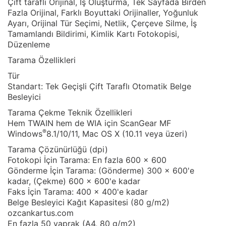
Çift taraflı Orijinal, İş Oluşturma, Tek Sayfada Birden
Fazla Orijinal, Farklı Boyuttaki Orijinaller, Yoğunluk
Ayarı, Orijinal Tür Seçimi, Netlik, Çerçeve Silme, İş
Tamamlandı Bildirimi, Kimlik Kartı Fotokopisi,
Düzenleme
Tarama Özellikleri
Tür
Standart: Tek Geçişli Çift Taraflı Otomatik Belge
Besleyici
Tarama Çekme Teknik Özellikleri
Hem TWAIN hem de WIA için ScanGear MF
®
Windows
8.1/10/11, Mac OS X (10.11 veya üzeri)
Tarama Çözünürlüğü (dpi)
Fotokopi İçin Tarama: En fazla 600 x 600
Gönderme İçin Tarama: (Gönderme) 300 x 600'e
kadar, (Çekme) 600 x 600'e kadar
Faks İçin Tarama: 400 x 400'e kadar
Belge Besleyici Kağıt Kapasitesi (80 g/m2)
ozcankartus.com
En fazla 50 yaprak (A4, 80 g/m2)