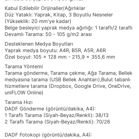
Kabul Edilebilir Orijinaller/Ağırlıklar
Düz Yataklı: Yaprak, Kitap, 3 Boyutlu Nesneler
(Yükseklik: 20 mm'ye kadar)
Belge besleyici yaprak medya ağırlığı: 1 taraflı/2 taraflı
Devamlı Tarama: 50 - 105 g/m2 arası
Desteklenen Medya Boyutları
Yaprak medya boyutu: A4R, B5R, A5R, A6R
Özel boyut: 105 x 128 mm - 215,9 x 355,6 mm
Tarama Yöntemi
Tarama gönderme, Tarama çekme, Ağa Tarama, Bellek
medyasına tarama (USB Bellek Anahtarı),Bulut tabanlı
hizmetlere tarama (Dropbox, Google Drive, OneDrive,
uniFLOW Online)
Tarama Hızı
DADF Gönderme (görüntü/dakika, A4):
1 Taraflı Tarama (Siyah-Beyaz/Renkli): 38/13
2 Taraflı Tarama (Siyah-Beyaz/Renkli): 70/26
DADF Fotokopi (görüntü/dakika, A4):