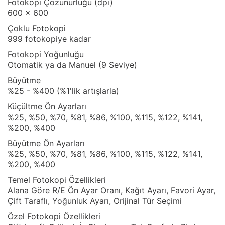
Fotokopi Çözünürlüğü (dpi)
600 x 600
Çoklu Fotokopi
999 fotokopiye kadar
Fotokopi Yoğunluğu
Otomatik ya da Manuel (9 Seviye)
Büyütme
%25 - %400 (%1'lik artışlarla)
Küçültme Ön Ayarları
%25, %50, %70, %81, %86, %100, %115, %122, %141,
%200, %400
Büyütme Ön Ayarları
%25, %50, %70, %81, %86, %100, %115, %122, %141,
%200, %400
Temel Fotokopi Özellikleri
Alana Göre R/E Ön Ayar Oranı, Kağıt Ayarı, Favori Ayar,
Çift Taraflı, Yoğunluk Ayarı, Orijinal Tür Seçimi
Özel Fotokopi Özellikleri