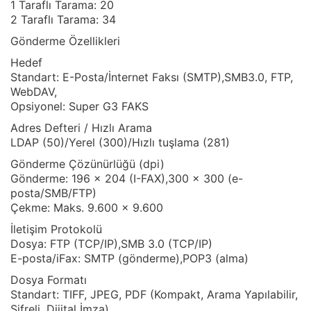
1 Taraflı Tarama: 20
2 Taraflı Tarama: 34
Gönderme Özellikleri
Hedef
Standart: E-Posta/İnternet Faksı (SMTP),SMB3.0, FTP,
WebDAV,
Opsiyonel: Super G3 FAKS
Adres Defteri / Hızlı Arama
LDAP (50)/Yerel (300)/Hızlı tuşlama (281)
Gönderme Çözünürlüğü (dpi)
Gönderme: 196 x 204 (I-FAX),300 x 300 (e-
posta/SMB/FTP)
Çekme: Maks. 9.600 x 9.600
İletişim Protokolü
Dosya: FTP (TCP/IP),SMB 3.0 (TCP/IP)
E-posta/iFax: SMTP (gönderme),POP3 (alma)
Dosya Formatı
Standart: TIFF, JPEG, PDF (Kompakt, Arama Yapılabilir,
Şifreli, Dijital İmza)