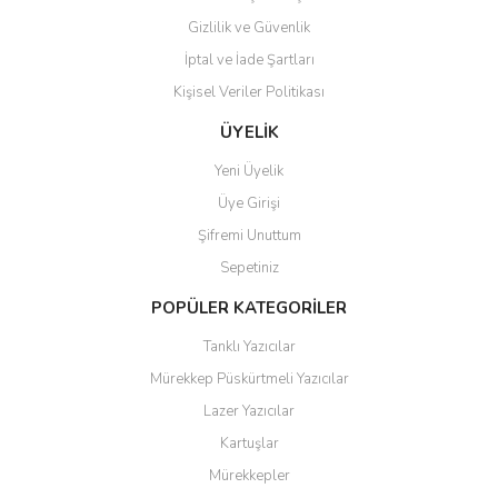
Gizlilik ve Güvenlik
İptal ve İade Şartları
Kişisel Veriler Politikası
Gönder
ÜYELİK
Yeni Üyelik
Üye Girişi
Şifremi Unuttum
Sepetiniz
POPÜLER KATEGORİLER
Tanklı Yazıcılar
Mürekkep Püskürtmeli Yazıcılar
Lazer Yazıcılar
Kartuşlar
Mürekkepler