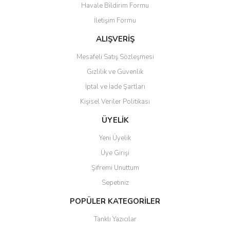
Havale Bildirim Formu
Ürün bilgilerinde hatalar bulunuyor.
İletişim Formu
Ürün fiyatı diğer sitelerden daha pahalı.
Bu ürüne benzer farklı alternatifler olmalı.
ALIŞVERİŞ
Mesafeli Satış Sözleşmesi
Gizlilik ve Güvenlik
İptal ve İade Şartları
Kişisel Veriler Politikası
Gönder
ÜYELİK
Yeni Üyelik
Üye Girişi
Şifremi Unuttum
Sepetiniz
POPÜLER KATEGORİLER
Tanklı Yazıcılar