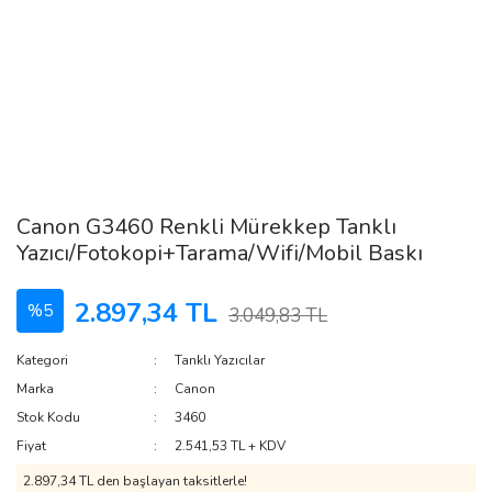
Canon G3460 Renkli Mürekkep Tanklı
Yazıcı/Fotokopi+Tarama/Wifi/Mobil Baskı
2.897,34 TL
%5
3.049,83 TL
Kategori
Tanklı Yazıcılar
Marka
Canon
Stok Kodu
3460
Fiyat
2.541,53 TL + KDV
2.897,34 TL den başlayan taksitlerle!