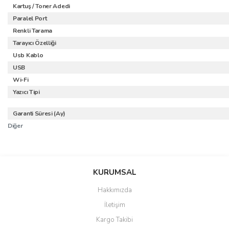
Kartuş / Toner Adedi
Paralel Port
Renkli Tarama
Tarayıcı Özelliği
Usb Kablo
USB
Wi-Fi
Yazıcı Tipi
Garanti Süresi (Ay)
Diğer
Bu ürünün fiyat bilgisi, resim, ürün açıklamalarında ve diğer
konularda yetersiz gördüğünüz noktaları öneri formunu kullanarak
Bu ürüne ilk yorumu siz yapın!
KURUMSAL
tarafımıza iletebilirsiniz.
Görüş ve önerileriniz için teşekkür ederiz.
Hakkımızda
Yorum Yaz
İletişim
Ürün resmi kalitesiz, bozuk veya görüntülenemiyor.
Kargo Takibi
Ürün açıklamasında eksik bilgiler bulunuyor.