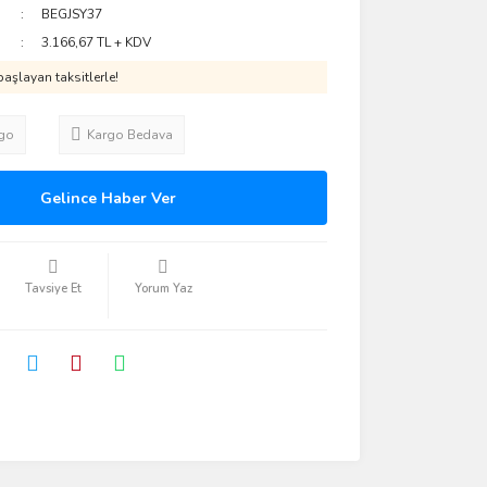
BEGJSY37
3.166,67 TL + KDV
aşlayan taksitlerle!
go
Kargo Bedava
Gelince Haber Ver
Tavsiye Et
Yorum Yaz