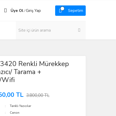
Üye Ol
Giriş Yap
Sepetim
/
3420 Renkli Mürekkep
azıcı/ Tarama +
/Wifi
50,00 TL
3.800,00 TL
Tanklı Yazıcılar
Canon