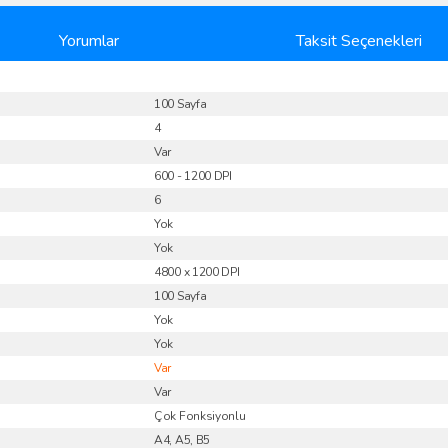
Yorumlar
Taksit Seçenekleri
100 Sayfa
4
Var
600 - 1200 DPI
6
Yok
Yok
4800 x 1200 DPI
100 Sayfa
Yok
Yok
Var
Var
Çok Fonksiyonlu
A4, A5, B5