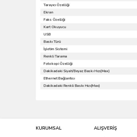
Tarayıcı Özelliği
Ekran
Faks Özelliği
Kart Okuyucu
USB
Baskı Türü
İşletim Sistemi
Renkli Tarama
Fotokopi Özelliği
Dakikadaki Siyah/Beyaz Baskı Hızı(Max)
Ethernet Bağlantısı
Dakikadaki Renkli Baskı Hızı(Max)
Bu ürünün fiyat bilgisi, resim, ürün açıklamalarında 
Görüş ve önerileriniz için teşekkür ederiz.
KURUMSAL
ALIŞVERİŞ
Ürün resmi kalitesiz, bozuk veya görüntülenemiyo