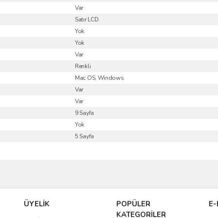
Var
Satır LCD
Yok
Yok
Var
Renkli
Mac OS, Windows
Var
Var
9 Sayfa
Yok
5 Sayfa
ve diğer konularda yetersiz gördüğünüz noktaları öneri formunu kullanarak taraf
Bu ürüne ilk yorumu siz yapın!
ÜYELİK
POPÜLER
E-
r.
KATEGORİLER
Yorum Yaz