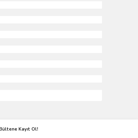
ımıza iletebilirsiniz.
Bültene Kayıt Ol!