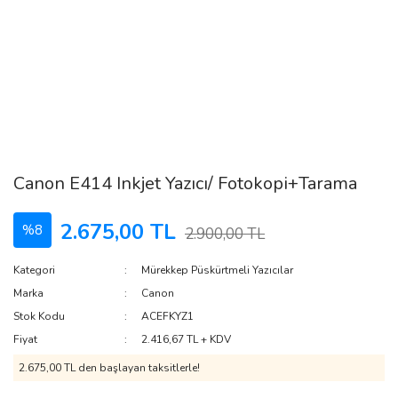
Canon E414 Inkjet Yazıcı/ Fotokopi+Tarama
2.675,00 TL
%8
2.900,00 TL
Kategori
Mürekkep Püskürtmeli Yazıcılar
Marka
Canon
Stok Kodu
ACEFKYZ1
Fiyat
2.416,67 TL + KDV
2.675,00 TL den başlayan taksitlerle!