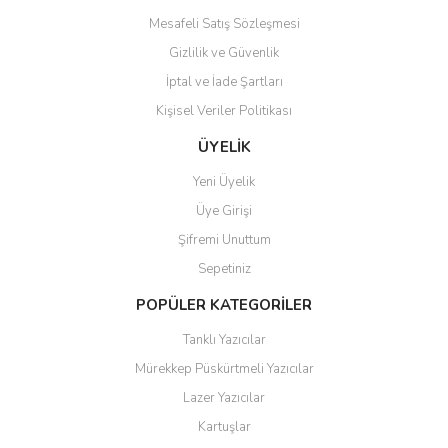
Mesafeli Satış Sözleşmesi
Gizlilik ve Güvenlik
İptal ve İade Şartları
Kişisel Veriler Politikası
Gönder
ÜYELİK
Yeni Üyelik
Üye Girişi
Şifremi Unuttum
Sepetiniz
POPÜLER KATEGORİLER
Tanklı Yazıcılar
Mürekkep Püskürtmeli Yazıcılar
Lazer Yazıcılar
Kartuşlar