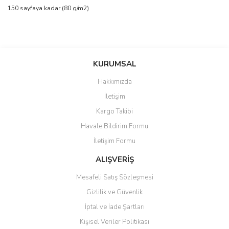
150 sayfaya kadar (80 g/m2)
Bu ürünün fiyat bilgisi, resim, ürün açıklamalarında ve diğer
konularda yetersiz gördüğünüz noktaları öneri formunu kullanarak
Bu ürüne ilk yorumu siz yapın!
KURUMSAL
tarafımıza iletebilirsiniz.
Görüş ve önerileriniz için teşekkür ederiz.
Hakkımızda
Yorum Yaz
İletişim
Ürün resmi kalitesiz, bozuk veya görüntülenemiyor.
Kargo Takibi
Ürün açıklamasında eksik bilgiler bulunuyor.
Havale Bildirim Formu
Ürün bilgilerinde hatalar bulunuyor.
İletişim Formu
Ürün fiyatı diğer sitelerden daha pahalı.
Bu ürüne benzer farklı alternatifler olmalı.
ALIŞVERİŞ
Mesafeli Satış Sözleşmesi
Gizlilik ve Güvenlik
İptal ve İade Şartları
Kişisel Veriler Politikası
Gönder