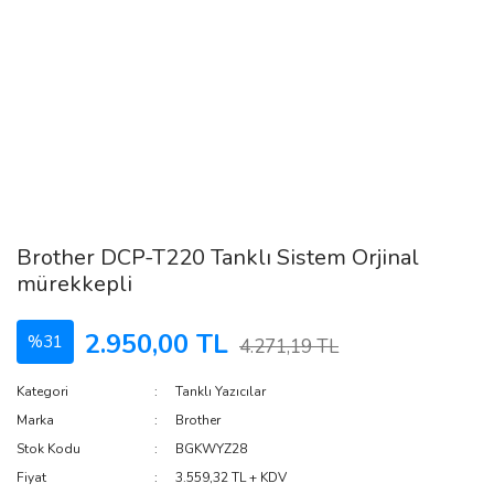
Brother DCP-T220 Tanklı Sistem Orjinal
mürekkepli
2.950,00 TL
%31
4.271,19 TL
Kategori
Tanklı Yazıcılar
Marka
Brother
Stok Kodu
BGKWYZ28
Fiyat
3.559,32 TL + KDV